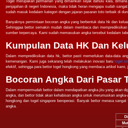
Togel merupakan permainan yang dimainkan sejak dahulu kala, dimana
penjajahan di negeri Indonesia, maka tidak heran mengapa sudah sangat
sudah masuk kedalam kategori dengan jajaran pasaran toto terbaik di dun
Banyaknya permintaan bocoran angka yang berbentuk data hk dan keluara
Sehinggaa bettor semakin mudah dalam membaca dan memprediksikan ang
sumber terpercaya. Kami sudah memasukan angka tersebut kedalam tabel p
Kumpulan Data HK Dan Kelu
Dalam memprediksikan data hk, bettor pasti memerlukan data-data ang
kemenangan. Kami juga sekarang telah melakukan inovasi baru
togel s
efektif, sehingga para bettor togel hongkong yang membaca artikel kami,
Bocoran Angka Dari Pasar 
Dalam mempermudah bettor dalam mendapatkan angka jitu yang akan di
angka, dan bettor tidak akan kehabisan angka untuk merumuskan angka
hongkong dan togel singapore beroperasi. Banyak bettor merasa sangat ter
angka.
Di
Met