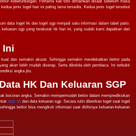
omor keberuntungan. Pertama kali toto dimainkan disaat sebelum masa
edua jenis togel hari ini paling lama tersedia. Kedua jenis togel tersebut
 data togel hk dan togel sgp menjadi satu informasi dalam tabel paito.
luaran sgp yang terakurat hk hari ini, yang sudah kami dapatkan dari
Ini
in kuat dan semakin akurat. Sehingga semakin mendekatkan bettor pada
ng akan lebih mudah diserap. Serta dikelola oleh pembaca. Ini terbukti
ediksi angka jitu.
 Data HK Dan Keluaran SGP
nyak bocoran angka. Semakin mempermudah bettor dalam memprediksikan
entuk
data hk
dan data keluaran sgp. Secara rutin diberikan togel saat togel
ehingga bettor bisa mengikuti informasi saat dirilisnya keluaran-keluaran